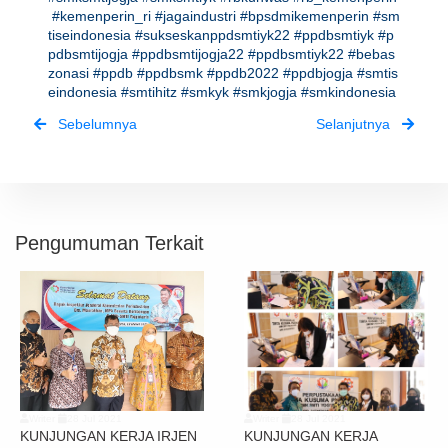
#kemenperin_ri
#jagaindustri
#bpsdmikemenperin
#sm
tiseindonesia
#sukseskanppdsmtiyk22
#ppdbsmtiyk
#p
pdbsmtijogja
#ppdbsmtijogja22
#ppdbsmtiyk22
#bebas
zonasi
#ppdb
#ppdbsmk
#ppdb2022
#ppdbjogja
#smtis
eindonesia
#smtihitz
#smkyk
#smkjogja
#smkindonesia
Sebelumnya
Selanjutnya
Pengumuman Terkait
Writer
28 Jul 2021
Writer
28 Jul 2021
KUNJUNGAN KERJA IRJEN
KUNJUNGAN KERJA