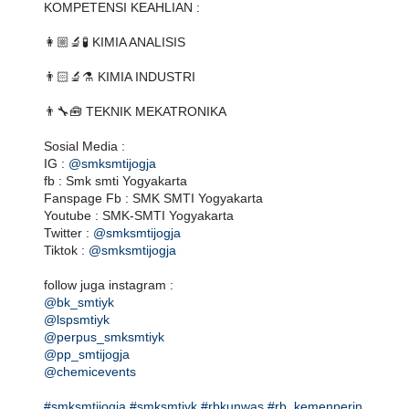
KOMPETENSI KEAHLIAN :
👩🏼‍🔬🧪 KIMIA ANALISIS
👨🏻‍🔬⚗️ KIMIA INDUSTRI
👨‍🔧🧰 TEKNIK MEKATRONIKA
Sosial Media :
IG : 
@smksmtijogja
fb : Smk smti Yogyakarta
Fanspage Fb : SMK SMTI Yogyakarta
Youtube : SMK-SMTI Yogyakarta
Twitter : 
@smksmtijogja
Tiktok : 
@smksmtijogja
follow juga instagram :
@bk_smtiyk
@lspsmtiyk
@perpus_smksmtiyk
@pp_smtijogja
@chemicevents
#smksmtijogja
#smksmtiyk
#rbkunwas
#rb_kemenperin