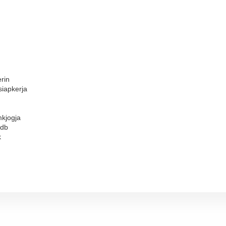
rin
siapkerja
mkjogja
pdb
k