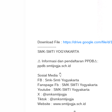
Download File : 
https://drive.google.com/fi
---------------
SMK-SMTI YOGYAKARTA
⚠ Informasi dan pendaftaran PPDB⚠:
ppdb.smtijogja.sch.id
Sosial Media 👇
FB : Smk-Smti Yogyakarta
Fanspage Fb : SMK SMTI Yogyakarta
Youtube : SMK-SMTI Yogyakarta
X : @smksmtijogja
Tiktok : @smksmtijogja
Website : www.smtijogja.sch.id