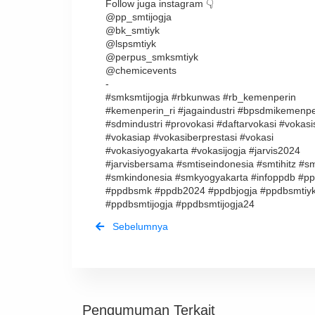
Follow juga instagram 👇
@pp_smtijogja
@bk_smtiyk
@lspsmtiyk
@perpus_smksmtiyk
@chemicevents
-
#smksmtijogja #rbkunwas #rb_kemenperin
#kemenperin_ri #jagaindustri #bpsdmikemenpe
#sdmindustri #provokasi #daftarvokasi #vokasi
#vokasiap #vokasiberprestasi #vokasi
#vokasiyogyakarta #vokasijogja #jarvis2024
#jarvisbersama #smtiseindonesia #smtihitz #s
#smkindonesia #smkyogyakarta #infoppdb #p
#ppdbsmk #ppdb2024 #ppdbjogja #ppdbsmtiy
#ppdbsmtijogja #ppdbsmtijogja24
Sebelumnya
Pengumuman Terkait