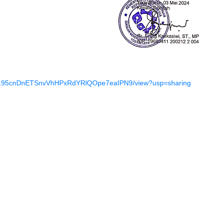
le/d/195cnDnETSnvVhHPxRdYRlQOpe7eaIPN9/view?usp=sharing