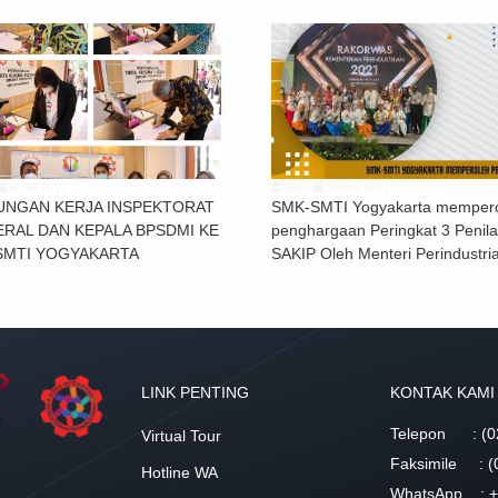
28 Jul 2021
Writer
26 Nov 2021
UNGAN KERJA INSPEKTORAT
SMK-SMTI Yogyakarta memper
ERAL DAN KEPALA BPSDMI KE
penghargaan Peringkat 3 Penila
SMTI YOGYAKARTA
SAKIP Oleh Menteri Perindustri
LINK PENTING
KONTAK KAMI
Telepon
: (0
Virtual Tour
Faksimile
: 
Hotline WA
WhatsApp
: 