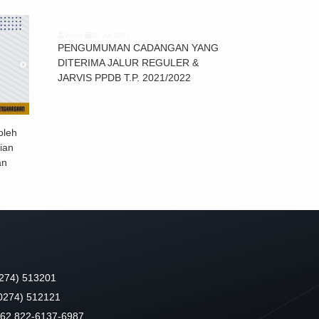
Writer
28 Jul 2021
PENGUMUMAN CADANGAN YANG
DITERIMA JALUR REGULER &
JARVIS PPDB T.P. 2021/2022
oleh
ian
an
274) 513201
(0274) 512121
+62 822-6137-6987